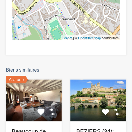
Leaflet
| ©
OpenStreetMap
contributors
Biens similaires
A la une
Beaucoup de
BEZIERS (34):