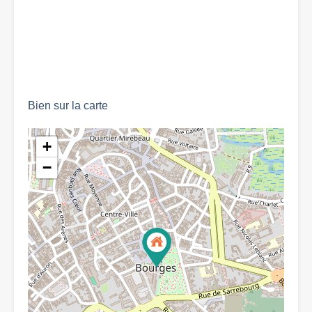
Bien sur la carte
+
−