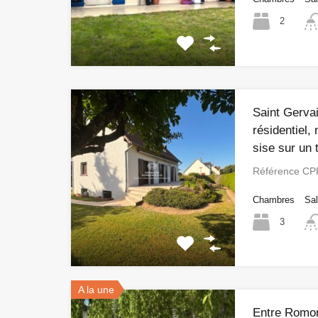
2
Saint Gervai
résidentiel
sise sur un 
Référence CP
Chambres
Sal
3
A la une
Entre Romor