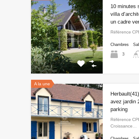
10 minutes 
villa d’arch
un cadre ve
Référence CP
Chambres
Sal
3
A la une
Herbault(41
avez jardin 
parking
Référence CPP
Croissance…
Chambres
Sal