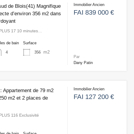
Immobilier Ancien
sud de Blois(41) Magnifique
FAI 839 000 €
itecte d’environ 356 m2 dans
rdoyant
PLUS 17 10 minutes…
les de bain
Surface
m2
356
4
Par
Dany Patin
Immobilier Ancien
): Appartement de 79 m2
FAI 127 200 €
250 m2 et 2 places de
LUS 116 Exclusivité
les de bain
Surface