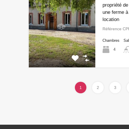
propriété d
une ferme à
location
Référence CP
Chambres
Sal
4
1
2
3