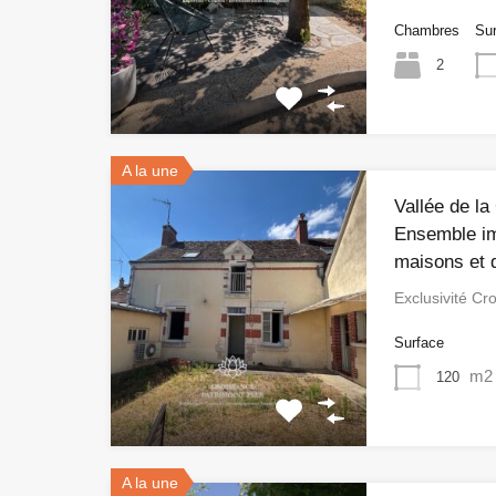
Chambres
Su
2
A la une
Vallée de la
Ensemble im
maisons et 
Exclusivité C
Surface
m2
120
A la une