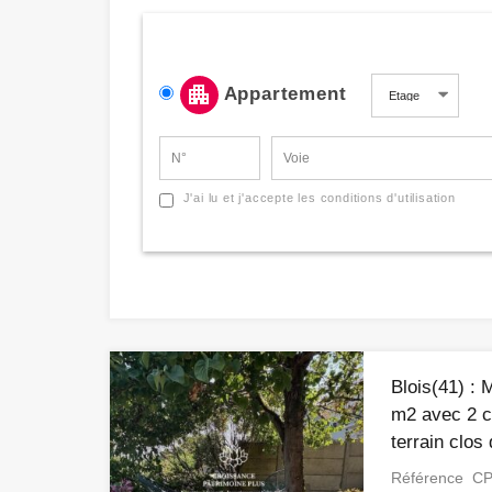
Appartement
J'ai lu et j'accepte les conditions d'utilisation
Blois(41) : 
m2 avec 2 c
terrain clos
Référence CP