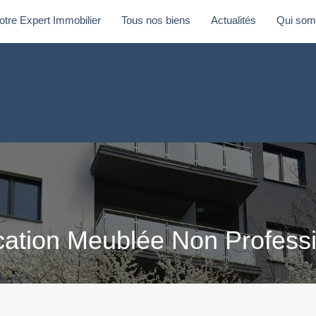
otre Expert Immobilier
Tous nos biens
Actualités
Qui som
re Expert Immobilier
Tous nos biens
Actualités
Qui so
cation Meublée Non Professi