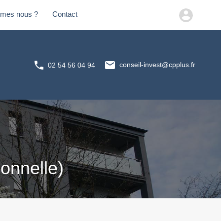
mes nous ?
Contact
mmes nous ?
Contact
02 54 56 04 94
conseil-invest@cpplus.fr
02 54 56 04 94
onnelle)