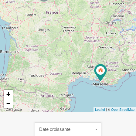
+
−
Leaflet
| ©
OpenStreetMap
Date croissante