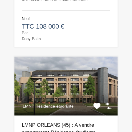
Neuf
TTC 108 000 €
Par
Dany Patin
LMNP Résidence étudiante
LMNP ORLEANS (45) : A vendre